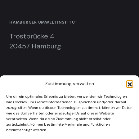
HAMBURGER UMWELTINSTITUT
Trostbrücke 4
20457 Hamburg
KONTAKTIER UNS:
Zustimmung verwalten
hui@hamburger-umweltinst.org
Um dir ein optimales Erlebnis zu bieten, verwenden wir Technologien
wie Cookies, um Geräteinformationen zu speichern und/oder darauf
zuzugreifen. Wenn du diesen Technologien zustimmst, können wir Daten
wie das Surfverhalten oder eindeutige IDs auf dieser Website
verarbeiten. Wenn du deine Zustimmung nicht erteilst oder
SPENDEN
zurückziehst, können bestimmte Merkmale und Funktionen
beeinträchtigt werden.