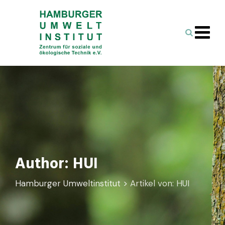
Skip
to
content
Author: HUI
Hamburger Umweltinstitut
>
Artikel von: HUI