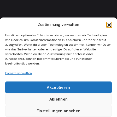
KONTAKTIER UNS:
Zustimmung verwalten
hui@hamburger-umweltinst.org
Um dir ein optimales Erlebnis zu bieten, verwenden wir Technologien
wie Cookies, um Geräteinformationen zu speichern und/oder darauf
zuzugreifen. Wenn du diesen Technologien zustimmst, können wir Daten
wie das Surfverhalten oder eindeutige IDs auf dieser Website
verarbeiten. Wenn du deine Zustimmung nicht erteilst oder
SPENDEN
zurückziehst, können bestimmte Merkmale und Funktionen
beeinträchtigt werden.
Dienste verwalten
Hier
Akzeptieren
Ablehnen
Copyright © 2022
Datenschutzerklärung
Einstellungen ansehen
Greenly
, All Rights
Impressum
Kontakt