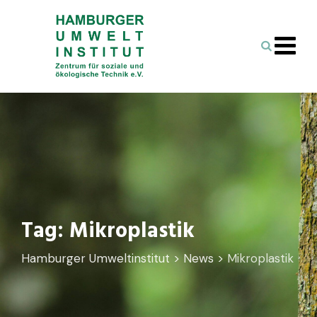
Skip
to
content
Tag: Mikroplastik
Hamburger Umweltinstitut
>
News
>
Mikroplastik